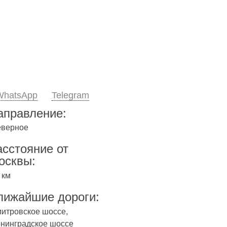
WhatsApp
Telegram
аправление:
еверное
асстояние от
осквы:
 км
лижайшие дороги:
итровское шоссе,
нинградское шоссе