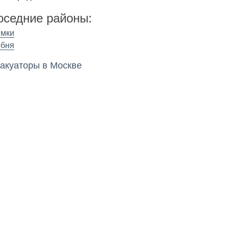
оседние районы:
имки
обня
акуаторы в Москве