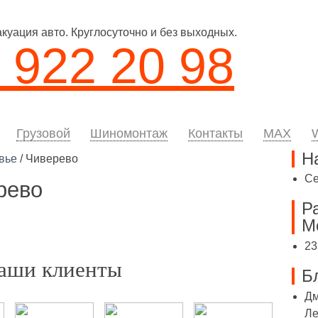
уация авто. Круглосуточно и без выходных.
 922 20 98
Грузовой
Шиномонтаж
Контакты
MAX
Н
вье
/ Чиверево
С
рево
Р
М
23
аши клиенты
Б
Дм
Ле