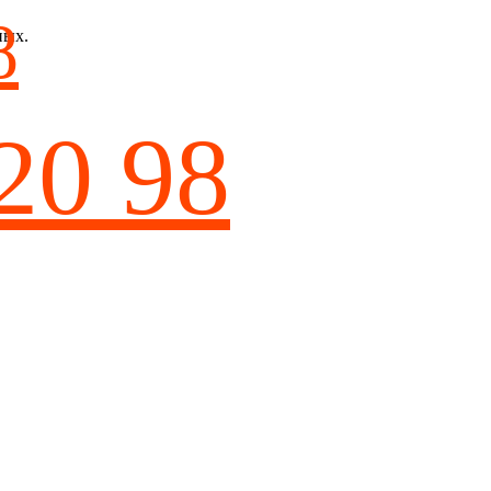
8
ных.
20 98