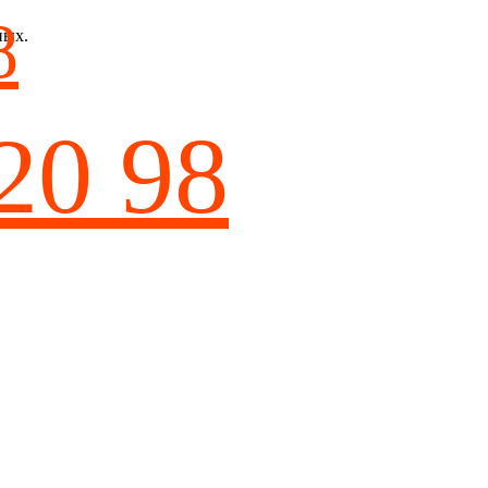
8
ных.
20 98