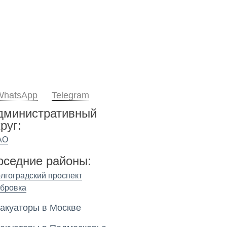
WhatsApp
Telegram
дминистративный
руг:
АО
оседние районы:
лгоградский проспект
бровка
акуаторы в Москве