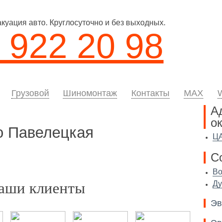
уация авто. Круглосуточно и без выходных.
 922 20 98
Грузовой
Шиномонтаж
Контакты
MAX
А
я
ок
о Павелецкая
Ц
С
Во
аши клиенты
Ду
Эв