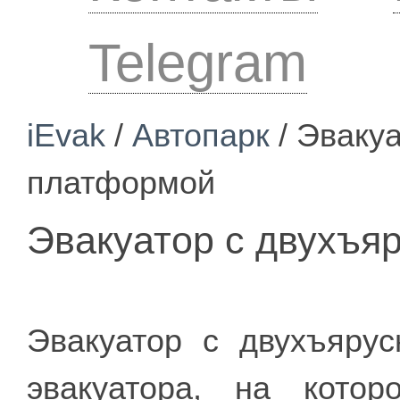
Telegram
iEvak
/
Автопарк
/ Эваку
платформой
Эвакуатор с двухъя
Эвакуатор с двухъяру
эвакуатора, на кото