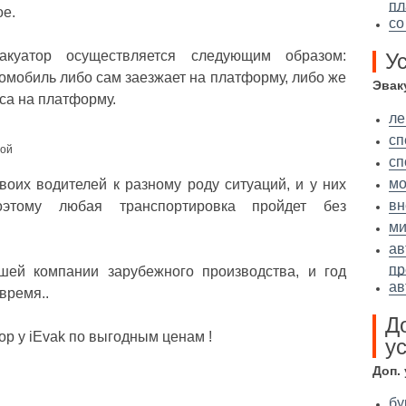
п
ое.
со
куатор осуществляется следующим образом:
У
омобиль либо сам заезжает на платформу, либо же
Эвак
са на платформу.
ле
сп
сп
мо
воих водителей к разному роду ситуаций, и у них
вн
этому любая транспортировка пройдет без
ми
ав
пр
шей компании зарубежного производства, и год
ав
время..
Д
ор у iEvak по выгодным ценам !
ус
Доп.
бу