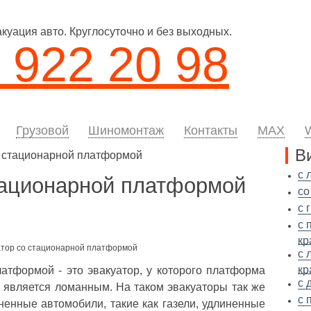
уация авто. Круглосуточно и без выходных.
 922 20 98
Грузовой
Шиномонтаж
Контакты
MAX
В
о стационарной платформой
с 
тационарной платформой
со
с 
с 
кр
с 
кр
атформой - это эвакуатор, у которого платформа
с 
 является ломанным. На таком эвакуаторы так же
с 
ненные автомобили, такие как газели, удлиненные