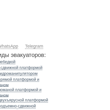
WhatsApp
Telegram
иды эвакуаторов:
лебедкой
 сдвижной платформой
гидроманипулятором
прямой платформой и
аном
ломаной платформой и
аном
двухъярусной платформой
подъемно-сдвижной