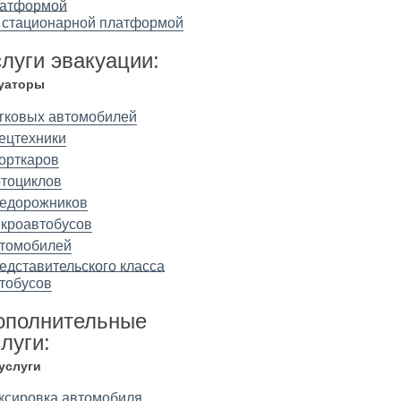
латформой
 стационарной платформой
слуги эвакуации:
уаторы
гковых автомобилей
ецтехники
орткаров
тоциклов
едорожников
кроавтобусов
томобилей
едставительского класса
тобусов
ополнительные
луги:
 услуги
ксировка автомобиля