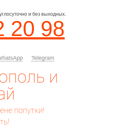
углосуточно и без выходных.
2 20 98
WhatsApp
Telegram
ополь и
ай
цене попутки!
ть!