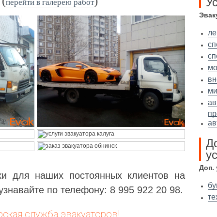
(
)
У
перейти в галерею работ
Эвак
ле
сп
сп
мо
вн
ми
ав
пр
ав
Д
ус
Доп.
ки для наших постоянных клиентов на
бу
узнавайте по телефону: 8 995 922 20 98.
те
рская служба эвакуаторов!