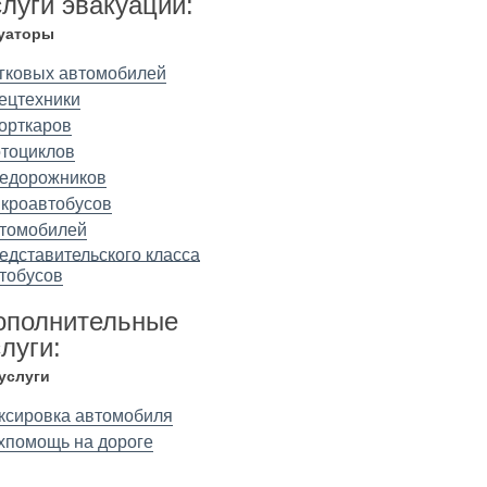
слуги эвакуации:
уаторы
гковых автомобилей
ецтехники
орткаров
тоциклов
едорожников
кроавтобусов
томобилей
едставительского класса
тобусов
ополнительные
луги:
 услуги
ксировка автомобиля
хпомощь на дороге