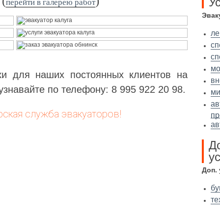
(
)
У
перейти в галерею работ
Эвак
ле
сп
сп
мо
ки для наших постоянных клиентов на
вн
узнавайте по телефону: 8 995 922 20 98.
ми
ав
рская служба эвакуаторов!
пр
ав
Д
ус
Доп.
бу
те