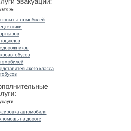
слуги эвакуации:
уаторы
гковых автомобилей
ецтехники
орткаров
тоциклов
едорожников
кроавтобусов
томобилей
едставительского класса
тобусов
ополнительные
луги:
 услуги
ксировка автомобиля
хпомощь на дороге