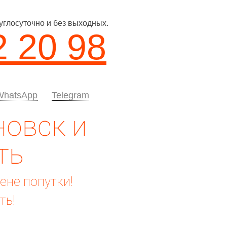
углосуточно и без выходных.
2 20 98
WhatsApp
Telegram
новск и
ть
цене попутки!
ть!