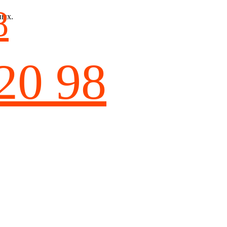
8
ных.
20 98