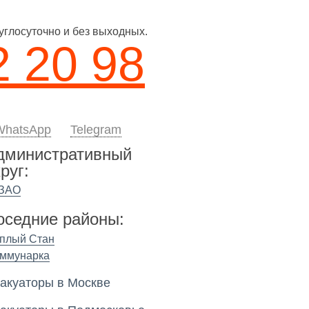
углосуточно и без выходных.
2 20 98
WhatsApp
Telegram
дминистративный
руг:
ЗАО
оседние районы:
плый Стан
ммунарка
акуаторы в Москве