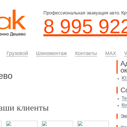
Профессиональная эвакуация авто. Кр
8 995 92
Грузовой
Шиномонтаж
Контакты
MAX
А
ок
ево
Ю
С
Те
аши клиенты
Ко
Эв