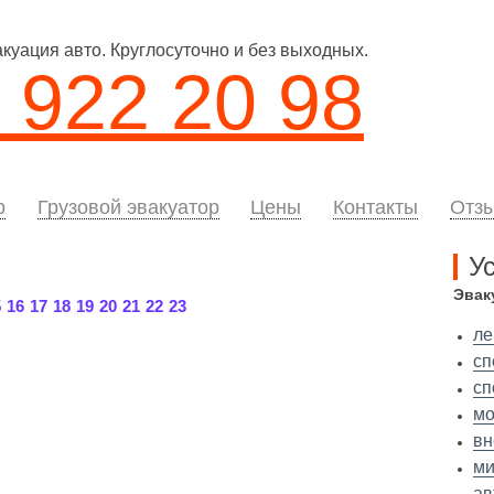
уация авто. Круглосуточно и без выходных.
 922 20 98
р
Грузовой эвакуатор
Цены
Контакты
Отз
У
Эвак
5
16
17
18
19
20
21
22
23
ле
сп
сп
мо
вн
ми
ав