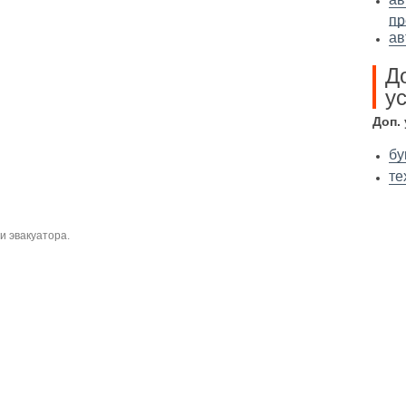
пр
ав
Д
ус
Доп.
бу
те
и эвакуатора.