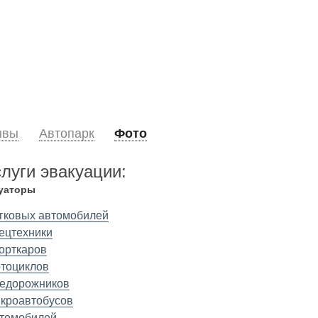
ывы
Автопарк
Фото
слуги эвакуации:
уаторы
гковых автомобилей
ецтехники
орткаров
тоциклов
едорожников
кроавтобусов
томобилей